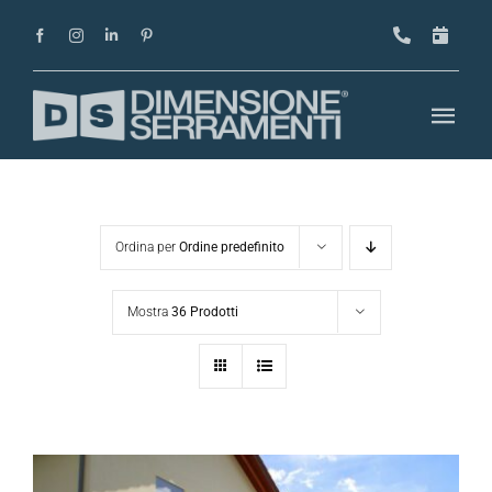
Salta
al
contenuto
Togg
Navi
Home
Azienda
Ordina per
Ordine predefinito
Progetti
Mostra
36 Prodotti
Prodotti
Magazine
Showroom