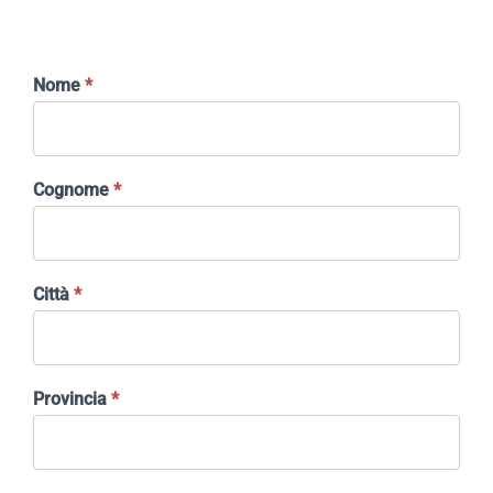
Contattaci
Richiedi
Nome
*
ricontatto
Area riservata
telefonico
Cognome
*
Città
*
Provincia
*