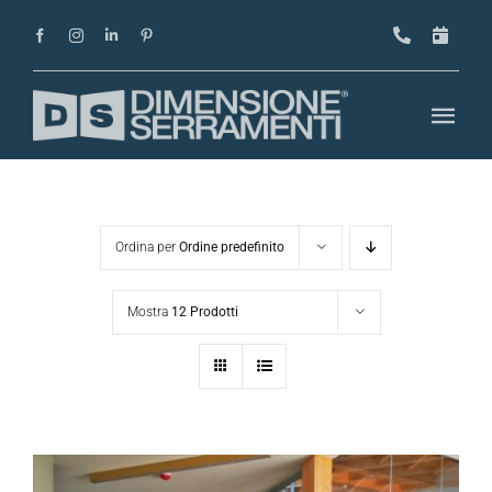
Salta
al
contenuto
Togg
Navi
Home
Azienda
Ordina per
Ordine predefinito
Progetti
Mostra
12 Prodotti
Prodotti
Magazine
Showroom