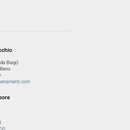
cchio
da Biagi)
 Reno
9
serramenti.com
pore
1
830