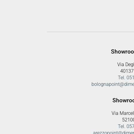
Showroo
Via Degl
40137
Tel. 0
bolognapoint@dime
Showro
Via Marcel
5210
Tel. 0
arezzopoint@dime