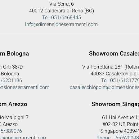
Via Serra, 6
40012 Calderara di Reno (BO)
Tel. 051/6468445
info@dimensioneserramenti.com
m Bologna
Showroom Casale
i Orti 38/D
Via Porrettana 281 (Roton
 Bologna
40033 Casalecchio di
51/6231186
Tel. 051/613177
nsioneserramenti.com
casalecchiopoint@dimensione
om Arezzo
Showroom Singa
lo Malpighi 7
61 Ubi Avenue 1,
0 Arezzo
#02-02 UB Point
575/389076
Singapore 40894
nsioneserramenti.com
Phone: +65 62099