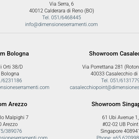
Via Serra, 6
40012 Calderara di Reno (BO)
Tel. 051/6468445
info@dimensioneserramenti.com
m Bologna
Showroom Casale
i Orti 38/D
Via Porrettana 281 (Roton
 Bologna
40033 Casalecchio di
51/6231186
Tel. 051/613177
nsioneserramenti.com
casalecchiopoint@dimensione
om Arezzo
Showroom Singa
lo Malpighi 7
61 Ubi Avenue 1,
0 Arezzo
#02-02 UB Point
575/389076
Singapore 40894
nsioneserramenti.com
Phone: +65 62099