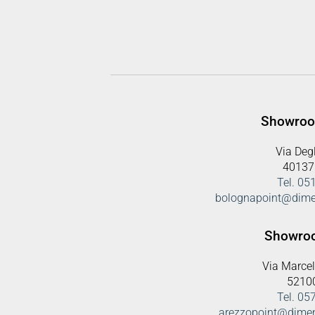
Showroo
Via Degl
40137
Tel. 0
bolognapoint@dime
Showro
Via Marcel
5210
Tel. 0
arezzopoint@dime