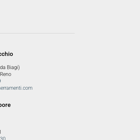
cchio
da Biagi)
 Reno
9
serramenti.com
pore
1
830