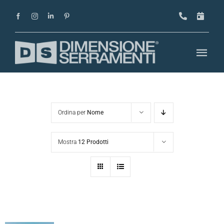
Salta
al
contenuto
Togg
Navi
Home
Azienda
Ordina per
Nome
Progetti
Mostra
12 Prodotti
Prodotti
Magazine
Showroom